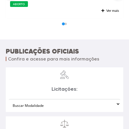
DO MUNICIPIO DE CÁSSIA/MG, CONFORME
ABERTO
Ver mais
CONVENIO SES MG N°1321003604/2026
PUBLICAÇÕES OFICIAIS
Confira e acesse para mais informações
Licitações: