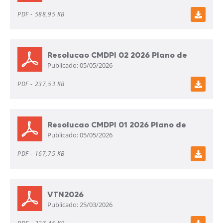
PDF -
588,95 KB
Resolucao CMDPI 02 2026 Plano de
Publicado:
05/05/2026
Aplicacao FMDCI
PDF -
237,53 KB
Resolucao CMDPI 01 2026 Plano de
Publicado:
05/05/2026
Acao
PDF -
167,75 KB
VTN2026
Publicado:
25/03/2026