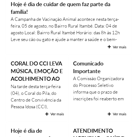
Hoje é dia de cuidar de quem faz parte da
Ouvidoria
família!
A Campanha de Vacinação Animal acontece nesta terça-
Prefeitura
feira, 05 de agosto, no Bairro Rural Itambé. Data: 04 de
agosto Local: Bairro Rural Itambé Horário: das 8h às 12h
Publicações Oficiais
Leve seu cão ou gato e ajude a manter a saúde e o bem-
Educação
estar do seu pet. Vacinar é um gesto de amor, proteção e
Ver mais
responsabilidade. Quem ama, vacina! #PrefeituraDeCássia
Minas Consciente
#VacinaçãoAnimal #SaúdeAnimal #CãesEGatos
CORAL DO CCI LEVA
Comunicado
#ProteçãoAnimal CássiaMG
SIC
MÚSICA, EMOÇÃO E
Importante
ACOLHIMENTO AO
A Comissão Organizadora
Carta de Serviços
do Processo Seletivo
HOSPITAL CÁSSIA
Na tarde desta terça-feira
informa que o prazo de
(04), o Coral do Pila, do
Prevenção ao COVID-19 (coronavírus)
inscrições foi reaberto em
Centro de Convivência da
razão da instabilidade
Atas - Patrimônio Histórico
Pessoa Idosa (CCI),
apresentada no sistema.
realizou uma emocionante
Ver mais
Ver mais
Acervo de livros Biblioteca Dr. Octávio Augusto Borges
Novo período de inscrição:
apresentação no Hospital
• A partir das 15h do dia
Cássia, proporcionando
A Nossa Cidade
Hoje é dia de
ATENDIMENTO
03 de agosto • Até às 20h
momentos de alegria,