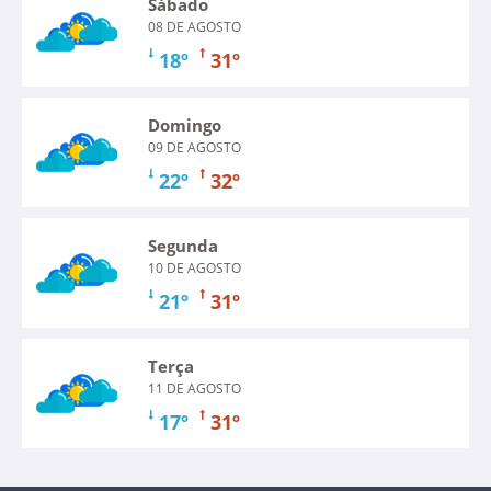
Sábado
08 DE AGOSTO
18º
31º
Domingo
09 DE AGOSTO
22º
32º
Segunda
10 DE AGOSTO
21º
31º
Terça
11 DE AGOSTO
17º
31º