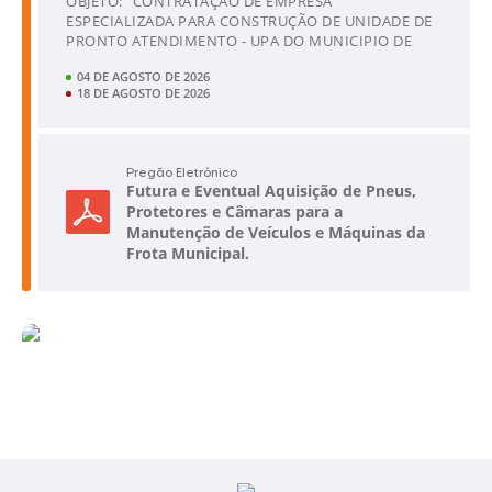
#PrefeituraDeCássia
OBJETO: “CONTRATAÇÃO DE EMPRESA
trabalho. Para participar, é
ESPECIALIZADA PARA CONSTRUÇÃO DE UNIDADE DE
#SecretariaDeSaúde...
necessário...
PRONTO ATENDIMENTO - UPA DO MUNICIPIO DE
CÁSSIA/MG, CONFORME CONVENIO SES MG...
04 DE AGOSTO DE 2026
18 DE AGOSTO DE 2026
Pregão Eletrônico
Futura e Eventual Aquisição de Pneus,
Protetores e Câmaras para a
Manutenção de Veículos e Máquinas da
Frota Municipal.
OBJETO: Futura e Eventual Aquisição de Pneus,
Protetores e Câmaras para a Manutenção de Veículos
e Máquinas da Frota Municipal. CRITÉRIO DE
ACEITABILIDADE DA PROPOSTA: MENOR...
29 DE JULHO DE 2026
10 DE AGOSTO DE 2026