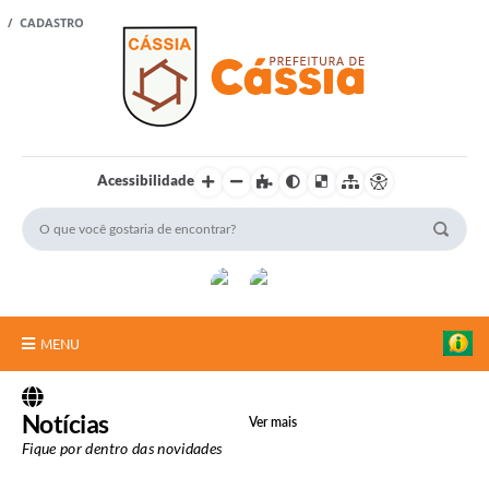
 / CADASTRO
Acessibilidade
MENU
Portal Cidadão
Notícias
Ver mais
A Vanguarda
Fique por dentro das novidades
Rádio Cultura FM