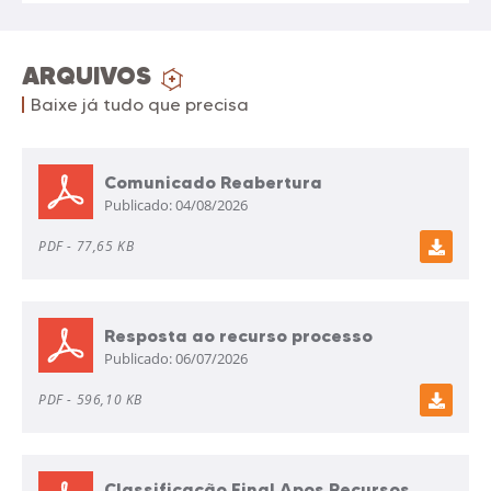
ARQUIVOS
+
Ver Mais
Baixe já tudo que precisa
Comunicado Reabertura
Publicado:
04/08/2026
PDF -
77,65 KB
Resposta ao recurso processo
Publicado:
06/07/2026
seletivo 01 2026
PDF -
596,10 KB
Classificação Final Apos Recursos