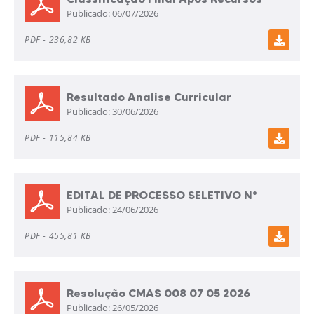
Publicado:
06/07/2026
processo seletivo 01 2026
PDF -
236,82 KB
Resultado Analise Curricular
Publicado:
30/06/2026
PROCESSO SELETIVO PÚBLICO
SIMPLIFICADO Nº 001/2026
PDF -
115,84 KB
EDITAL DE PROCESSO SELETIVO N°
Publicado:
24/06/2026
001/2026
PDF -
455,81 KB
Resolução CMAS 008 07 05 2026
Publicado:
26/05/2026